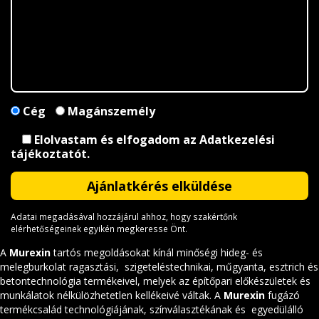
Cég
Magánszemély
Elolvastam és elfogadom az
Adatkezelési
tájékoztatót
.
Adatai megadásával hozzájárul ahhoz, hogy szakértőnk
elérhetőségeinek egyikén megkeresse Önt.
A
Murexin
tartós megoldásokat kínál minőségi hideg- és
melegburkolat ragasztási, szigeteléstechnikai, műgyanta, esztrich és
betontechnológia termékeivel, melyek az építőpari előkészületek és
munkálatok nélkülözhetetlen kellékeivé váltak. A
Murexin
fugázó
termékcsalád technológiájának, színválasztékának és egyedülálló