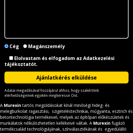
Cég
Magánszemély
Elolvastam és elfogadom az
Adatkezelési
tájékoztatót
.
Adatai megadásával hozzájárul ahhoz, hogy szakértőnk
elérhetőségeinek egyikén megkeresse Önt.
A
Murexin
tartós megoldásokat kínál minőségi hideg- és
melegburkolat ragasztási, szigeteléstechnikai, műgyanta, esztrich és
betontechnológia termékeivel, melyek az építőpari előkészületek és
munkálatok nélkülözhetetlen kellékeivé váltak. A
Murexin
fugázó
termékcsalád technológiájának, színválasztékának és egyedülálló