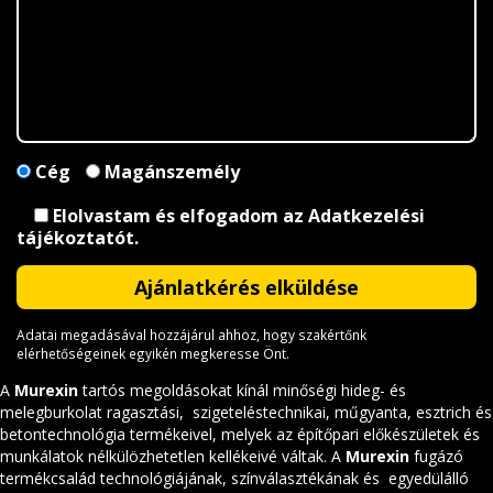
Cég
Magánszemély
Elolvastam és elfogadom az
Adatkezelési
tájékoztatót
.
Adatai megadásával hozzájárul ahhoz, hogy szakértőnk
elérhetőségeinek egyikén megkeresse Önt.
A
Murexin
tartós megoldásokat kínál minőségi hideg- és
melegburkolat ragasztási, szigeteléstechnikai, műgyanta, esztrich és
betontechnológia termékeivel, melyek az építőpari előkészületek és
munkálatok nélkülözhetetlen kellékeivé váltak. A
Murexin
fugázó
termékcsalád technológiájának, színválasztékának és egyedülálló