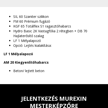
SIL 60 Szaniter szilikon
FM 60 Prémium fugázó
KGF 65 Totálflex S1 ragasztóhabarcs
Hydro Basic 2K Vastagfólia 2 rétegben + DB 70
Hajlaterősítő szalag
LF 1 Mélyalapozó
Opció: Lejtés kialakítása:
LF 1 Mélyalapozó
AM 20 Kiegyenlítőhabarcs
Beton/ lejtett beton
JELENTKEZÉS MUREXIN
MESTERKÉPZŐRE