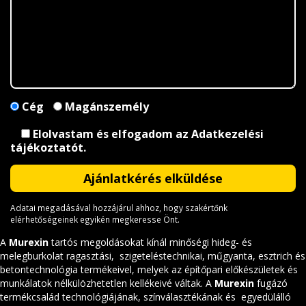
Cég
Magánszemély
Elolvastam és elfogadom az
Adatkezelési
tájékoztatót
.
Adatai megadásával hozzájárul ahhoz, hogy szakértőnk
elérhetőségeinek egyikén megkeresse Önt.
A
Murexin
tartós megoldásokat kínál minőségi hideg- és
melegburkolat ragasztási, szigeteléstechnikai, műgyanta, esztrich és
betontechnológia termékeivel, melyek az építőpari előkészületek és
munkálatok nélkülözhetetlen kellékeivé váltak. A
Murexin
fugázó
termékcsalád technológiájának, színválasztékának és egyedülálló