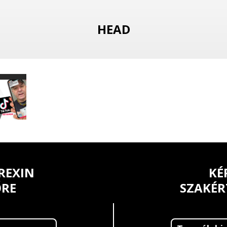
HEAD
REXIN
KÉ
ŐRE
SZAKÉR