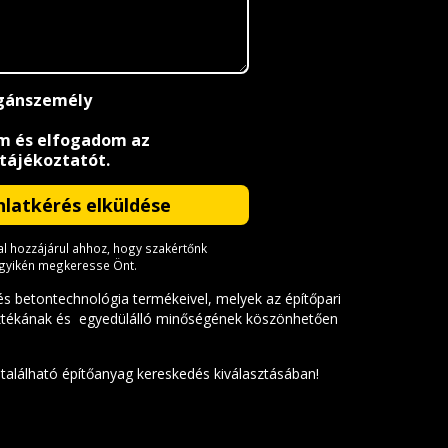
ánszemély
m és elfogadom az
 tájékoztatót
.
 hozzájárul ahhoz, hogy szakértőnk
egyikén megkeresse Önt.
és betontechnológia termékeivel, melyek az építőpari
sztékának és egyedülálló minőségének köszönhetően
 található építőanyag kereskedés kiválasztásában!