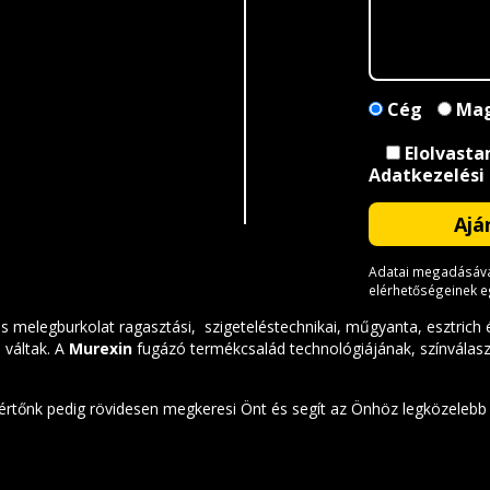
Cég
Mag
Elolvasta
Adatkezelési
Adatai megadásával
elérhetőségeinek 
s melegburkolat ragasztási, szigeteléstechnikai, műgyanta, esztrich 
 váltak. A
Murexin
fugázó termékcsalád technológiájának, színvála
kértőnk pedig rövidesen megkeresi Önt és segít az Önhöz legközelebb