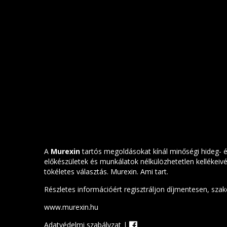
A
Murexin
tartós megoldásokat kínál minőségi hideg- é
előkészületek és munkálatok nélkülözhetetlen kellékeivé
tökéletes választás. Murexin. Ami tart.
Részletes információért regisztráljon díjmentesen, sza
www.murexin.hu
Adatvédelmi szabályzat
|