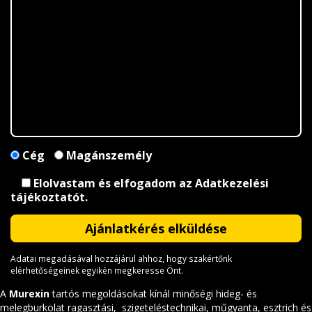
Cég
Magánszemély
Elolvastam és elfogadom az
Adatkezelési
tájékoztatót
.
Adatai megadásával hozzájárul ahhoz, hogy szakértőnk
elérhetőségeinek egyikén megkeresse Önt.
A
Murexin
tartós megoldásokat kínál minőségi hideg- és
melegburkolat ragasztási, szigeteléstechnikai, műgyanta, esztrich és