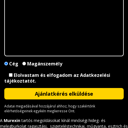
Cég
Magánszemély
Elolvastam és elfogadom az
Adatkezelési
tájékoztatót
.
Adatai megadásával hozzájárul ahhoz, hogy szakértőnk
elérhetőségeinek egyikén megkeresse Önt.
A
Murexin
tartós megoldásokat kínál minőségi hideg- és
melegburkolat ragasztási, szigeteléstechnikai, műgyanta, esztrich és