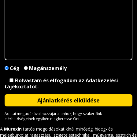
Cég
Magánszemély
Elolvastam és elfogadom az
Adatkezelési
tájékoztatót
.
Adatai megadásával hozzájárul ahhoz, hogy szakértőnk
elérhetőségeinek egyikén megkeresse Önt.
A
Murexin
tartós megoldásokat kínál minőségi hideg- és
melegburkolat ragasztási, szigeteléstechnikai, műgyanta, esztrich és