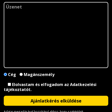
Cég
Magánszemély
Elolvastam és elfogadom az
Adatkezelési
tájékoztatót
.
Adatai megadásával hozzájárul ahhoz, hogy szakértőnk