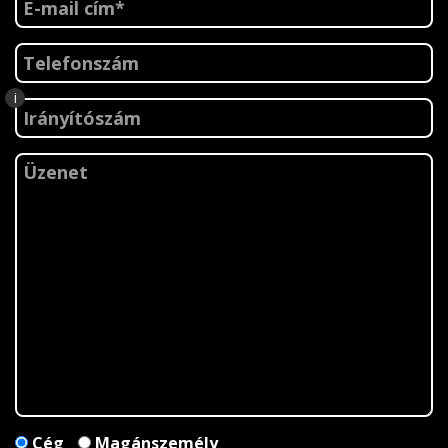
i
Cég
Magánszemély