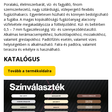
Poralakú, élelmiszerbarát, víz- és fagyálló, finom
szemszerkezetű, nagy szilárdságú, vízlepergető flexibilis
fugázóhabarcs. Egyenletesen húzható és könnyen bedolgozható
a fugába. A magas kopásállóságú fugázóanyag alacsony
vízfelvétele megakadályozza a foltképződést. Kül- és beltérben
0,5 – 7 mm fugaszélességig. Víz- és szennyeződéstaszító.
Alkalmas kerámiacsempékhez, burkolólapokhoz, mozaikokhoz,
valamint greslapokhoz. Padlófűtés esetén, valamint vizes
helyiségekben is alkalmazható. Falra és padlóra, valamint
teraszra és erkélyre is használható.
KATALÓGUS
Tovább a termékoldalra