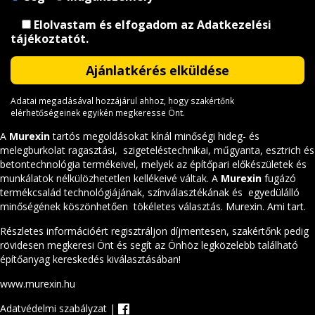
Elolvastam és elfogadom az
Adatkezelési
tájékoztatót
.
Adatai megadásával hozzájárul ahhoz, hogy szakértőnk
elérhetőségeinek egyikén megkeresse Önt.
A
Murexin
tartós megoldásokat kínál minőségi hideg- és
melegburkolat ragasztási, szigeteléstechnikai, műgyanta, esztrich és
betontechnológia termékeivel, melyek az építőpari előkészületek és
munkálatok nélkülözhetetlen kellékeivé váltak. A
Murexin
fugázó
termékcsalád technológiájának, színválasztékának és egyedülálló
minőségének köszönhetően tökéletes választás. Murexin. Ami tart.
Részletes információért regisztráljon díjmentesen, szakértőnk pedig
rövidesen megkeresi Önt és segít az Önhöz legközelebb található
építőanyag kereskedés kiválasztásában!
www.murexin.hu
Adatvédelmi szabályzat
|