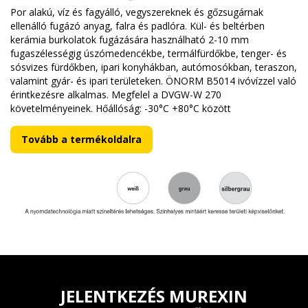
Por alakú, víz és fagyálló, vegyszereknek és gőzsugárnak
ellenálló fugázó anyag, falra és padlóra. Kül- és beltérben
kerámia burkolatok fugázására használható 2-10 mm
fugaszélességig úszómedencékbe, termálfürdőkbe, tenger- és
sósvizes fürdőkben, ipari konyhákban, autómosókban, teraszon,
valamint gyár- és ipari területeken. ÖNORM B5014 ivóvízzel való
érintkezésre alkalmas. Megfelel a DVGW-W 270
követelményeinek. Hőállóság: -30°C +80°C között
Tovább a termékoldalra
JELENTKEZÉS MUREXIN