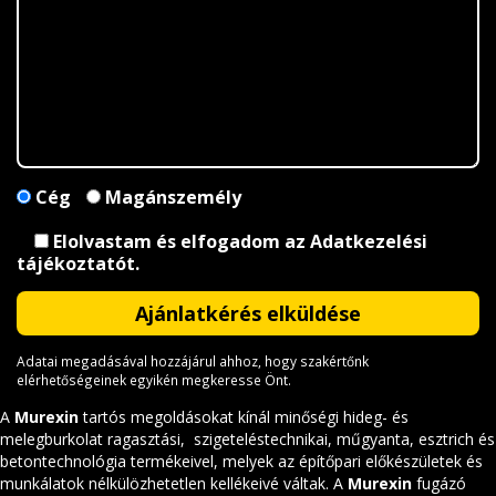
Cég
Magánszemély
Elolvastam és elfogadom az
Adatkezelési
tájékoztatót
.
Adatai megadásával hozzájárul ahhoz, hogy szakértőnk
elérhetőségeinek egyikén megkeresse Önt.
A
Murexin
tartós megoldásokat kínál minőségi hideg- és
melegburkolat ragasztási, szigeteléstechnikai, műgyanta, esztrich és
betontechnológia termékeivel, melyek az építőpari előkészületek és
munkálatok nélkülözhetetlen kellékeivé váltak. A
Murexin
fugázó