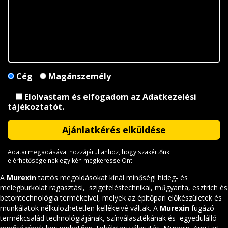
Cég
Magánszemély
Elolvastam és elfogadom az
Adatkezelési
tájékoztatót
.
Adatai megadásával hozzájárul ahhoz, hogy szakértőnk
elérhetőségeinek egyikén megkeresse Önt.
A
Murexin
tartós megoldásokat kínál minőségi hideg- és
melegburkolat ragasztási, szigeteléstechnikai, műgyanta, esztrich és
betontechnológia termékeivel, melyek az építőpari előkészületek és
munkálatok nélkülözhetetlen kellékeivé váltak. A
Murexin
fugázó
termékcsalád technológiájának, színválasztékának és egyedülálló